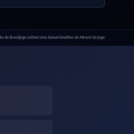
ão do Brasil
Jogo online
Como baixar
Detalhes do ABrasil do Jogo