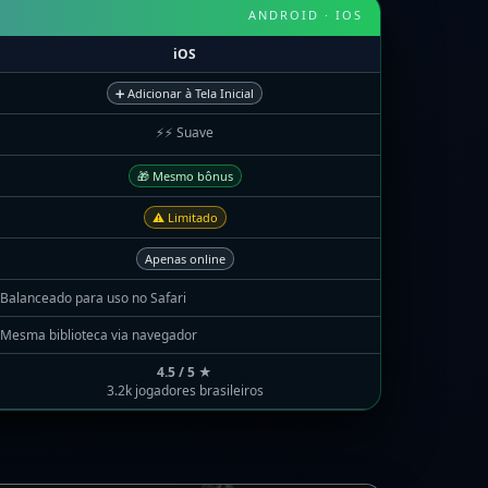
ANDROID · IOS
iOS
➕ Adicionar à Tela Inicial
⚡⚡ Suave
🎁 Mesmo bônus
⚠️ Limitado
Apenas online
Balanceado para uso no Safari
Mesma biblioteca via navegador
4.5 / 5 ★
3.2k jogadores brasileiros