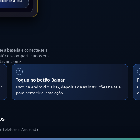
dicionar à Tela
l
 a bateria e conecte-se a
leatórios compartilhados em
95vnn.com/.
2
Toque no botão Baixar
F
/
Escolha Android ou iOS, depois siga as instruções na tela
C
para permitir a instalação.
d
os
m telefones Android e