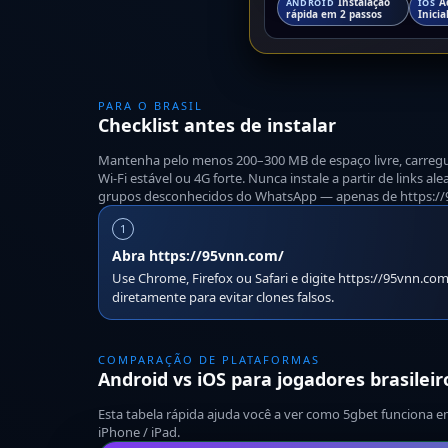
Instalação
A
ANDROID
IOS
rápida em 2 passos
Inicia
PARA O BRASIL
Checklist antes de instalar
Mantenha pelo menos 200–300 MB de espaço livre, carregue
Wi‑Fi estável ou 4G forte. Nunca instale a partir de links a
grupos desconhecidos do WhatsApp — apenas de https://
1
Abra https://95vnn.com/
Use Chrome, Firefox ou Safari e digite https://95vnn.com
diretamente para evitar clones falsos.
COMPARAÇÃO DE PLATAFORMAS
Android vs iOS para jogadores brasileir
Esta tabela rápida ajuda você a ver como 5gbet funciona e
iPhone / iPad.