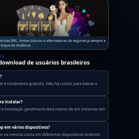
troles BRL, limites básicos e alternadores de segurança sempre a
toque de distância.
ES
ownload de usuários brasileiros
?
t é totalmente gratuito. Não há custos para baixar e
a instalar?
e instalação geralmente leva menos de em instantes em
p em vários dispositivos?
gin na mesma conta em diferentes dispositivos Android