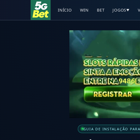
INÍCIO
WIN
BET
JOGOS
GUIA DE INSTALAÇÃO PARA