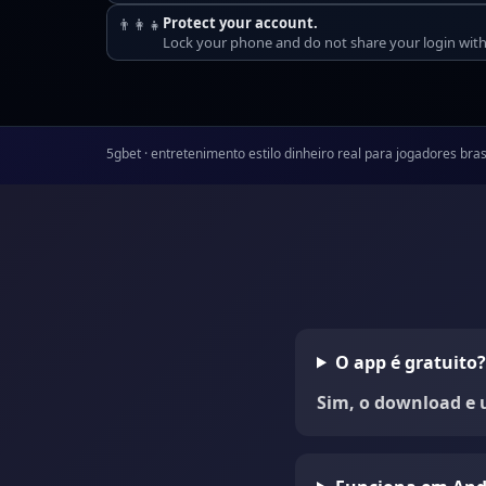
Protect your account.
👨‍👩‍👧
Lock your phone and do not share your login with
5gbet · entretenimento estilo dinheiro real para jogadores bras
O app é gratuito?
Sim, o download e u