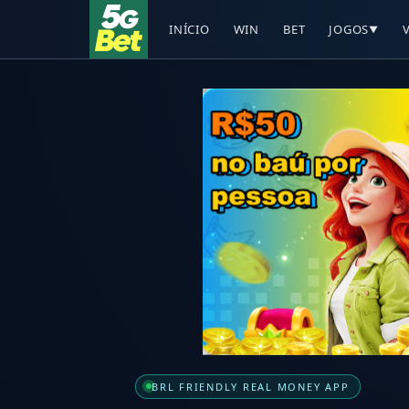
INÍCIO
WIN
BET
JOGOS
BRL FRIENDLY REAL MONEY APP