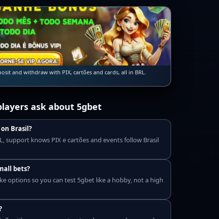
osit and withdraw with PIX, cartões and cards, all in BRL.
players ask about 5gbet
 on Brasil?
L, support knows PIX e cartões and events follow Brasil
mall bets?
e options so you can test 5gbet like a hobby, not a high
?