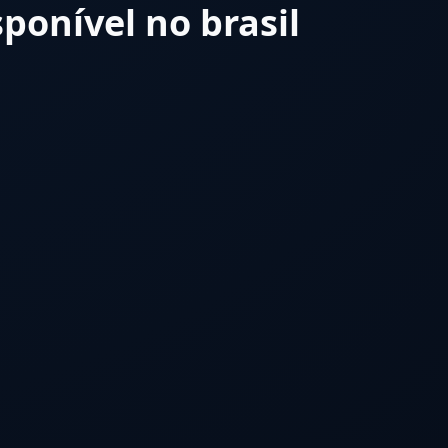
ponível no brasil