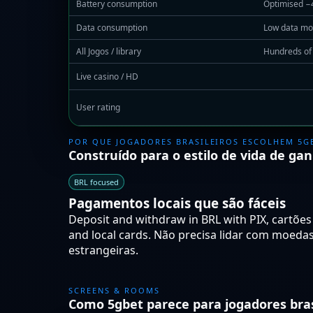
Battery consumption
Optimised −4
Data consumption
Low data mo
All Jogos / library
Hundreds of 
Live casino / HD
User rating
POR QUE JOGADORES BRASILEIROS ESCOLHEM 5G
Construído para o estilo de vida de gan
BRL focused
Pagamentos locais que são fáceis
Deposit and withdraw in BRL with PIX, cartões
and local cards. Não precisa lidar com moeda
estrangeiras.
SCREENS & ROOMS
Como 5gbet parece para jogadores bras