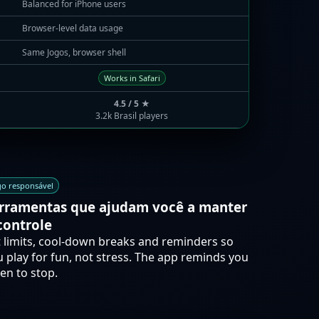
Balanced for iPhone users
Browser-level data usage
Same Jogos, browser shell
Works in Safari
4.5 / 5 ★
3.2k Brasil players
go responsável
rramentas que ajudam você a manter
controle
t limits, cool-down breaks and reminders so
 play for fun, not stress. The app reminds you
en to stop.