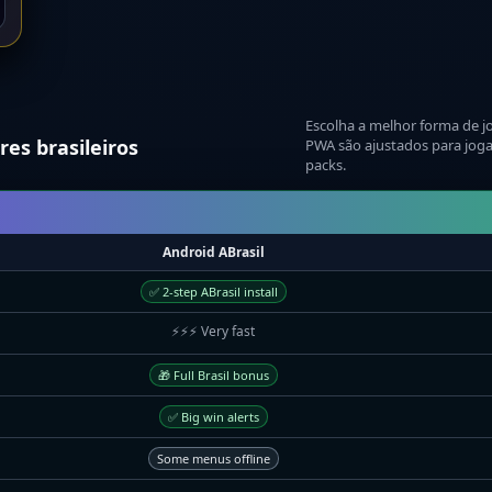
Escolha a melhor forma de j
res brasileiros
PWA são ajustados para joga
packs.
Android ABrasil
✅ 2-step ABrasil install
⚡⚡⚡ Very fast
🎁 Full Brasil bonus
✅ Big win alerts
Some menus offline