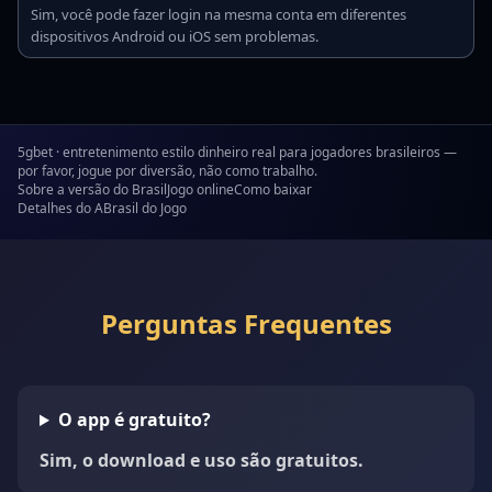
Sim, você pode fazer login na mesma conta em diferentes
dispositivos Android ou iOS sem problemas.
5gbet · entretenimento estilo dinheiro real para jogadores brasileiros —
por favor, jogue por diversão, não como trabalho.
Sobre a versão do Brasil
Jogo online
Como baixar
Detalhes do ABrasil do Jogo
Perguntas Frequentes
O app é gratuito?
Sim, o download e uso são gratuitos.