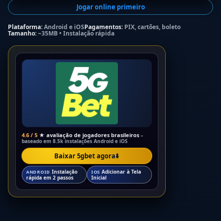
Jogar online primeiro
Plataforma:
Android e iOS
Pagamentos:
PIX, cartões, boleto
Tamanho:
~35MB • Instalação rápida
4.6 / 5
★ avaliação de jogadores brasileiros
–
baseado em 8.5k instalações Android e iOS
Baixar 5gbet agora
⬇️
Instalação
Adicionar à Tela
ANDROID
IOS
rápida em 2 passos
Inicial