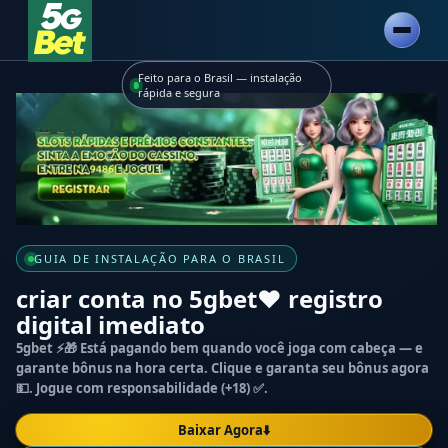
Feito para o Brasil — instalação
rápida e segura
GUIA DE INSTALAÇÃO PARA O BRASIL
criar conta no 5gbet❤️ registro
digital imediato
5gbet ⚡️🎁 Está pagando bem quando você joga com cabeça — e
garante bônus na hora certa. Clique e garanta seu bônus agora
💵. Jogue com responsabilidade (+18) ✅.
Baixar Agora
⬇️