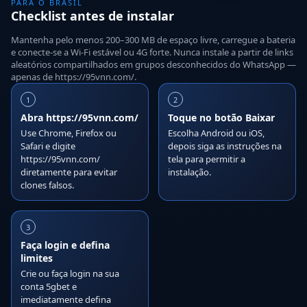
PARA O BRASIL
Checklist antes de instalar
Mantenha pelo menos 200–300 MB de espaço livre, carregue a bateria
e conecte-se a Wi‑Fi estável ou 4G forte. Nunca instale a partir de links
aleatórios compartilhados em grupos desconhecidos do WhatsApp —
apenas de https://95vnn.com/.
1
2
Abra https://95vnn.com/
Toque no botão Baixar
Use Chrome, Firefox ou
Escolha Android ou iOS,
Safari e digite
depois siga as instruções na
https://95vnn.com/
tela para permitir a
diretamente para evitar
instalação.
clones falsos.
3
Faça login e defina
limites
Crie ou faça login na sua
conta 5gbet e
imediatamente defina